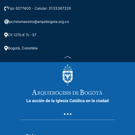
Fijo: 6277400 - Celular: 3133367326
pcristomaestro@arquibogota.org.co
Cll 127b # 7c -57
Bogotá, Colombia