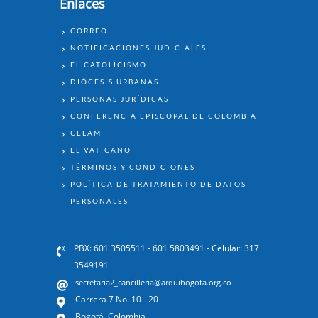
Enlaces
ENLACES
CORREO
NOTIFICACIONES JUDICIALES
EL CATOLICISMO
DIÓCESIS URBANAS
PERSONAS JURÍDICAS
CONFERENCIA EPISCOPAL DE COLOMBIA
CELAM
EL VATICANO
TÉRMINOS Y CONDICIONES
POLÍTICA DE TRATAMIENTO DE DATOS
PERSONALES
PBX: 601 3505511 - 601 5803491 - Celular: 317
3549191
secretaria2_cancilleria@arquibogota.org.co
Carrera 7 No. 10 - 20
Bogotá, Colombia